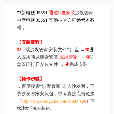
中新
电视
J55S1
通过U盘安装
沙发管家,
中新
电视
J55S1
其他型号亦可参考本教
程
；
【安装流程】
①
下载沙发管家安装文件到U盘 →
②
进
入应用商城搜索安装
应用管家
→
③
U
盘管理打开安装文件 →
④
完成安装
【操作步骤】
1. 百度搜索“沙发管家”进入沙发网，下
载沙发管家安装包；或者直接点击链接
（
http://app.xmxgame.com/shafa.apk
）
下
载沙发管家安装包。