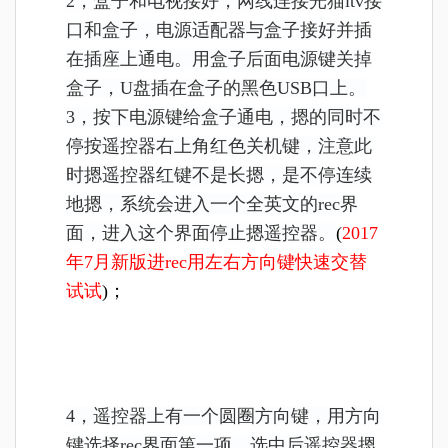
2，盒子和电视接好，网线连接光猫itv接
口和盒子，电源适配器与盒子接好并插
在插座上通电。用盒子后面电源键关掉
盒子，U盘插在盒子的黑色USB口上。
3，按下电源键给盒子通电，摁的同时不
停按遥控器右上角红色关机键，注意此
时摁遥控器红键不是长摁，是不停连续
地摁，系统会进入一个全英文的rec界
面，进入这个界面停止摁遥控器。
(
2017
年7月
新版进rec用左右方向键快速交替
试试
)；
4，遥控器上有一个圆圈方向键，用方向
键选择rec界面第一项，选中后遥控器摁