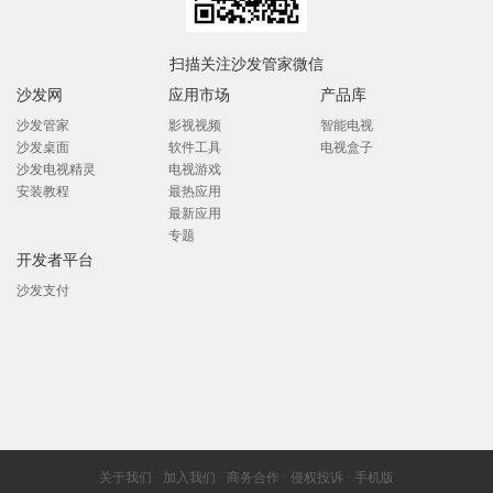
扫描关注沙发管家微信
沙发网
应用市场
产品库
沙发管家
影视视频
智能电视
沙发桌面
软件工具
电视盒子
沙发电视精灵
电视游戏
安装教程
最热应用
最新应用
专题
开发者平台
沙发支付
关于我们
·
加入我们
·
商务合作
·
侵权投诉
·
手机版