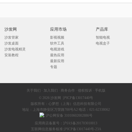
沙发网
应用市场
产品库
沙发管家
影视视频
智能电视
沙发桌面
软件工具
电视盒子
沙发电视精灵
电视游戏
安装教程
最热应用
最新应用
专题
关于我们
·
加入我们
·
商务合作
·
侵权投诉
·
手机版
© 2026
沙发网
沪ICP备13017440号
版权所有：心梦想（上海）信息科技有限公司
地址：上海市静安区万荣路700号A2 电话：021-62338062
沪公网安备 31010602002886号
应用商店备案号：沪IAS备201703010013
互联网信息服务核准:
沪ICP备13017440号-23A