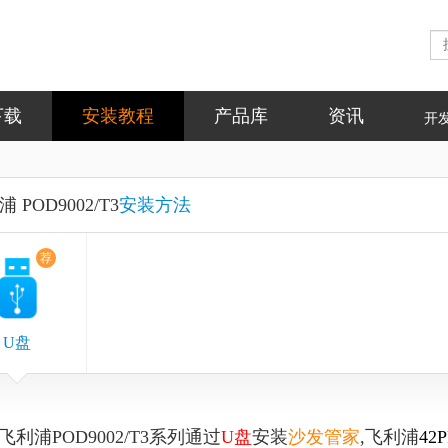
下载
安装教程
产品库
资讯
开
 POD9002/T3
安装方法
荐
U盘
飞利浦POD9002/T3系列通过
U盘
安装
沙发管家
,飞利浦
42P