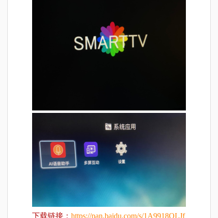
https://pan.baidu.com/s/1A9918QLJf
下载链接：