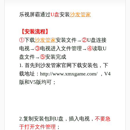
乐视屏霸
通过
U盘
安装
沙发管家
【安装流程】
①
下载
沙发管家
安装文件→
②
U盘连接
电视→
③
电视进入文件管理→
④
读取U
盘文件→
⑤
安装完成
1. 首先到沙发管家官网下载安装包，下
载地址：
http://www.xmxgame.com/ ，V4
版和V5版均可；
2.复制安装包到U盘，插入电视，
不要急
于打开文件管理
；