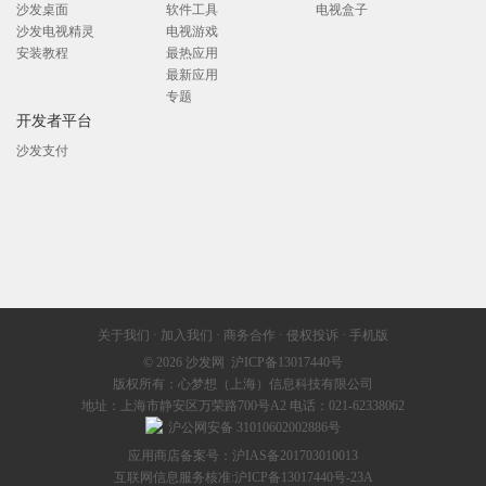
沙发桌面
软件工具
电视盒子
沙发电视精灵
电视游戏
安装教程
最热应用
最新应用
专题
开发者平台
沙发支付
关于我们
·
加入我们
·
商务合作
·
侵权投诉
·
手机版
© 2026
沙发网
沪ICP备13017440号
版权所有：心梦想（上海）信息科技有限公司
地址：上海市静安区万荣路700号A2 电话：021-62338062
沪公网安备 31010602002886号
应用商店备案号：沪IAS备201703010013
互联网信息服务核准:
沪ICP备13017440号-23A