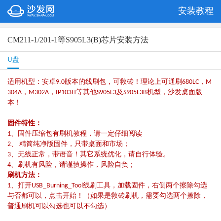
安装教程
CM211-1/201-1等S905L3(B)芯片安装方法
U盘
适用机型：安卓9.0版本的线刷包，可救砖！理论上可通刷680LC，M
304A，M302A，IP103H等其他S905L3及S905L3B机型，沙发桌面版
本！
固件特性：
1、固件压缩包有刷机教程，请一定仔细阅读
2、 精简纯净版固件，只带桌面和市场；
3、无线正常，带语音！其它系统优化，请自行体验。
4、刷机有风险，请谨慎操作，风险自负；
刷机方法：
1、打开USB_Burning_Tool线刷工具，加载固件，右侧两个擦除勾选
与否都可以，点击开始！（如果是救砖刷机，需要勾选两个擦除，
普通刷机可以勾选也可以不勾选）