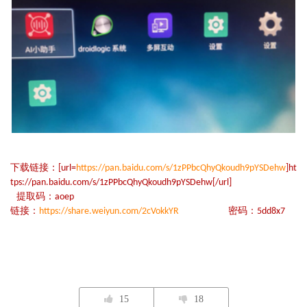
下载链接：[url=
https://pan.baidu.com/s/1zPPbcQhyQkoudh9pYSDehw
]ht
tps://pan.baidu.com/s/1zPPbcQhyQkoudh9pYSDehw[/url]
提取码：aoep
链接：
https://share.weiyun.com/2cVokkYR
密码：5dd8x7
15
18