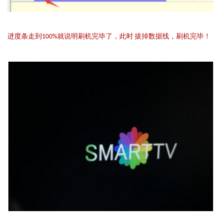
进度条走到100%就说明刷机完毕了，此时 拔掉数据线，刷机完毕！