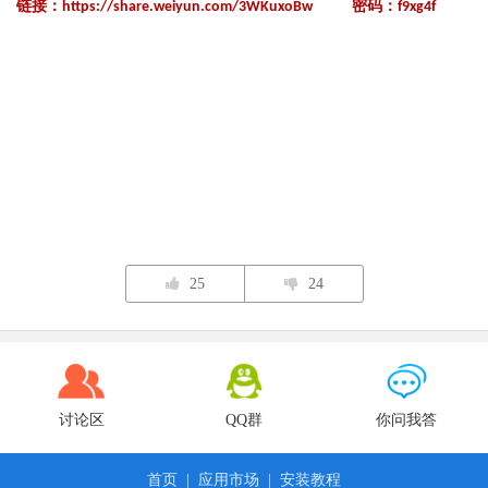
链接：
https://share.weiyun.com/3WKuxoBw
密码：f9xg4f
25
24
讨论区
QQ群
你问我答
首页
|
应用市场
|
安装教程