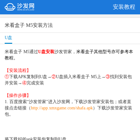
安装教程
米看盒子 M5安装方法
U盘
米看盒子 M5
通过
U盘安装
沙发管家，
米看盒子
其他型号亦可参考本
教程
。
【安装流程】
①
下载APK复制到U盘→
②
U盘插入
米看盒子 M5上
→
③
找到安装包
并安装→
④
完成安装
【操作步骤】
1. 百度搜索“沙发管家”进入沙发网，下载沙发管家安装包；或者直
接点击链接（
http://app.xmxgame.com/shafa.apk
）
下载沙发管家安装
包。
将
下载好的apk安装包复制到U盘。