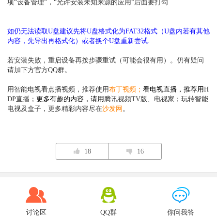
项“设备管理”，“允许安装未知来源的应用”后面要打勾
如仍无法读取U盘建议先将U盘格式化为FAT32格式（U盘内若有其他
内容，先导出再格式化）或者换个U盘重新尝试.
若安装失败，重启设备再按步骤重试（可能会很有用）。仍有疑问
请加下方官方QQ群。
用智能电视看点播视频，推荐使用
布丁视频
；
看电视直播，推荐用
H
DP直播
；更多有趣的内容，请用
腾讯视频TV版
、
电视家
；
玩转智能
电视及盒子，更多精彩内容尽在
沙发网
。
18
16
讨论区
QQ群
你问我答