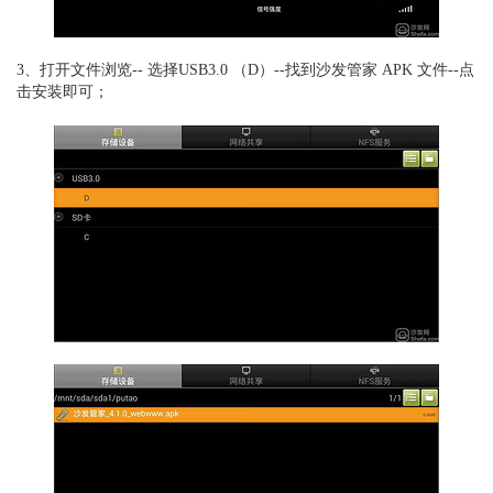
3、打开文件浏览-- 选择USB3.0 （D）--找到沙发管家 APK 文件--点
击安装即可；