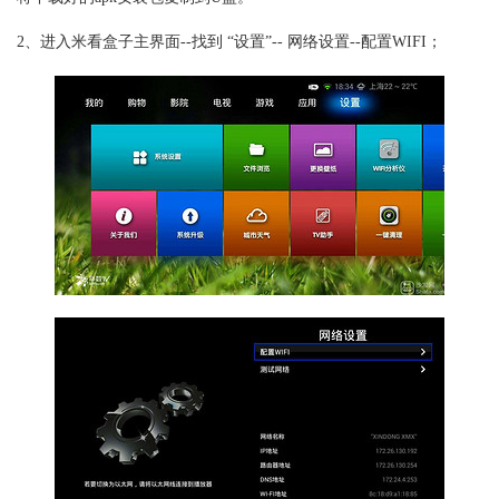
2、进入米看盒子主界面--找到 “设置”-- 网络设置--配置WIFI；