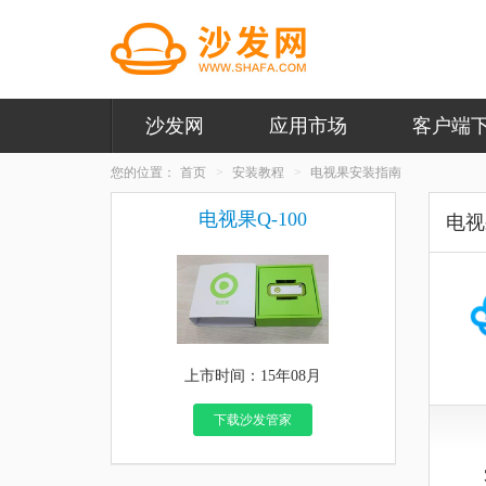
沙发网
应用市场
客户端
您的位置：
首页
安装教程
电视果安装指南
电视果Q-100
电视
上市时间：15年08月
下载沙发管家