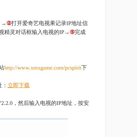
）→
②
打开爱奇艺电视果记录IP地址信
视精灵对话框输入电视的IP→
⑤
完成
站
http://www.xmxgame.com/pcspirit
下
地址：
立即下载
.2.0，然后输入电视的IP地址，按安