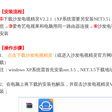
【安装流程】
①
下载沙发电视精灵V2.2.1（XP系统需要另安装NET3.5
息→
③
爱奇艺电视果和电脑用同一路由器连接→
④
沙发电
安装
【操作步骤】
1、
点击下载沙发电视精灵
（或进入沙发电视精灵官方网
载）
注：windows XP系统需首先安装net.3.5，NET.3.5下载
2、在电脑上将下载的安装包解压，并双击沙发电视精灵V2
装；