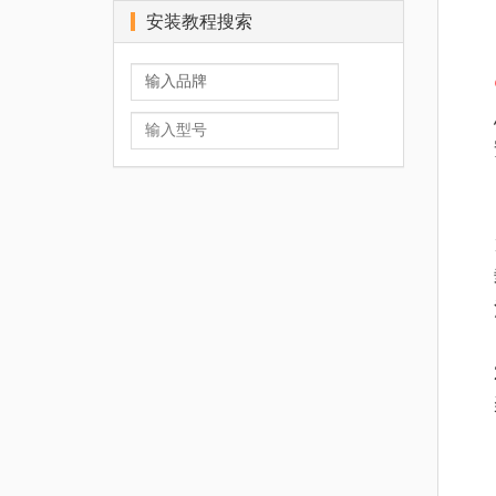
安装教程搜索