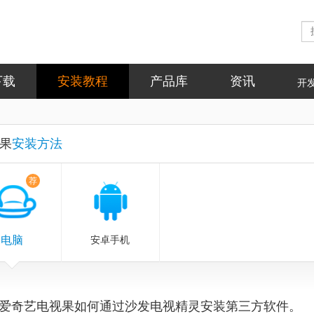
下载
安装教程
产品库
资讯
开
果
安装方法
荐
电脑
安卓手机
爱奇艺电视果如何通过沙发电视精灵安装第三方软件。