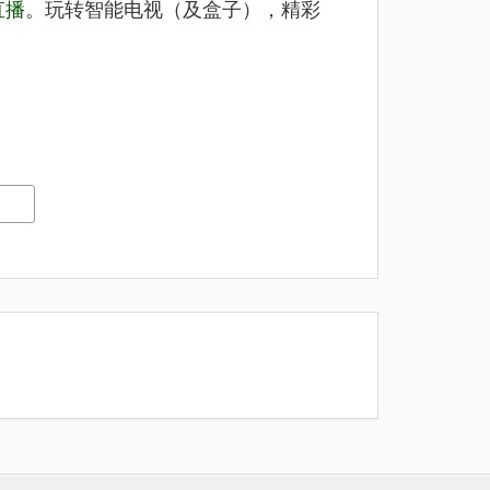
直播
。玩转智能电视（及盒子），精彩