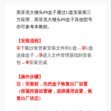
英菲克大馒头P8盒子通过U盘安装第三
方应用，英菲克大馒头P8盒子
其他型号
亦可参考本教程。
【安装流程】
①
下载沙发管家安装文件到U盘→
②
U盘
连接盒子
→
③
进入文件管理器找到安装
包
→
④
安装完成
【操作步骤】
注：安装前，先把盒子恢复出厂设置
（按遥控器设置键，选择通用设置，恢
复出厂状态）