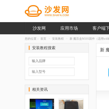
沙发网
应用市场
客户端
您的位置：
首页
安装教程
新 魔百盒M101固件（适用wif
安装教程搜索
新 
相关资讯