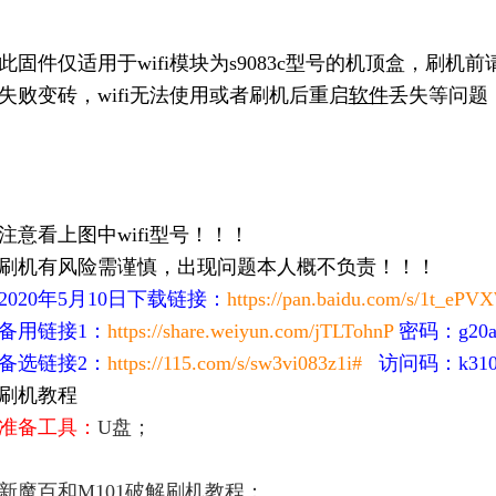
此
固件
仅适用于wifi模块为s9083c型号的机顶盒，
刷机
前
失败变砖，wifi无法使用或者刷机后重启
软件
丢失等问题
注意看上图中wifi型号！！！
刷机有风险需谨慎，出现问题本人概不负责！！！
2020年5月10日下载链接：
https://pan.baidu.com/s/1t_e
备用链接1：
https://share.weiyun.com/jTLTohnP
密码：g20a
备选链接2：
https://115.com/s/sw3vi083z1i#
访问码：k31
刷机教程
准备工具：
U盘；
新魔百和M101破解刷机教程：