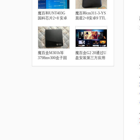
魔百和UNT403G
魔百和cm311-3-YS
国科芯片2+8 安卓
晨星2+8安卓9 TTL
9.0 安装第三方软件
破解教程
教程
魔百盒M301h等
魔百盒G2 20通过U
3798mv300盒子固
盘安装第三方应用
件及刷机教程