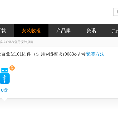
下载
安装教程
产品库
资讯
开
i模块s9083c型号安装指南
魔百盒M101固件（适用wifi模块s9083c型号
安装方法
荐
U盘