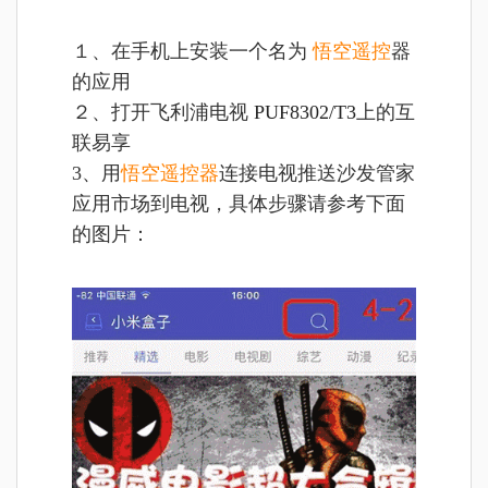
１、在手机上安装一个名为
悟空遥控
器
的应用
２、打开飞利浦电视
PUF8302/T3
上的互
联易享
3、用
悟空遥控器
连接电视推送沙发管家
应用市场到电视，具体步骤请参考下面
的图片：