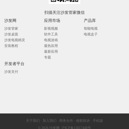
扫描关注沙发管家微信
沙发网
应用市场
产品库
沙发管家
影视视频
智能电视
沙发桌面
软件工具
电视盒子
沙发电视精灵
电视游戏
安装教程
最热应用
最新应用
专题
开发者平台
沙发支付
关于我们
·
加入我们
·
商务合作
·
侵权投诉
·
手机版
© 2026
沙发网
沪ICP备13017440号