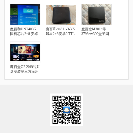
魔百和UNT403G
魔百和cm311-3-YS
魔百盒M301h等
国科芯片2+8 安卓
晨星2+8安卓9 TTL
3798mv300盒子固
9.0 安装第三方软件
破解教程
件及刷机教程
教程
魔百盒G2 20通过U
盘安装第三方应用