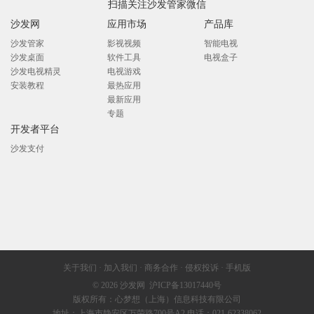
扫描关注沙发管家微信
沙发网
应用市场
产品库
沙发管家
影视视频
智能电视
沙发桌面
软件工具
电视盒子
沙发电视精灵
电视游戏
安装教程
最热应用
最新应用
专题
开发者平台
沙发支付
关于我们
·
加入我们
·
商务合作
·
侵权投诉
·
手机版
© 2026
沙发网
沪ICP备13017440号
版权所有：心梦想（上海）信息科技有限公司
地址：上海市静安区万荣路700号A2 电话：021-62338062