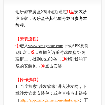
迈乐游戏魔盒X8阿瑞斯通过
U盘
安装
沙
发管家，
迈乐盒子
其他型号亦可参考本
教程
。
【安装流程】
①
进入
www.xmxgame.com
下载APK复制
到U盘→
②
U盘插入
迈乐游戏魔盒X8阿
瑞斯上
，找到USB设备→
③
找到我的下
载的安装包→
④
点击安装
【操作步骤】
1. 百度搜索“沙发管家”进入沙发网，下
载沙发管家安装包；或者直接点击链接
（
http://app.xmxgame.com/shafa.apk
）下