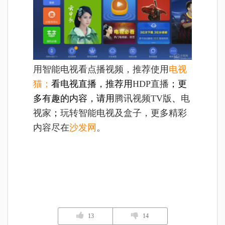
用智能电视看点播视频，推荐使用
电视
猫；
看电视直播，推荐用
HDP直播
；更
多有趣的内容，请用
腾讯视频TV版
、
电
视家
；
玩转智能电视及盒子，更多精彩
内容尽在
沙发网
。
13
14