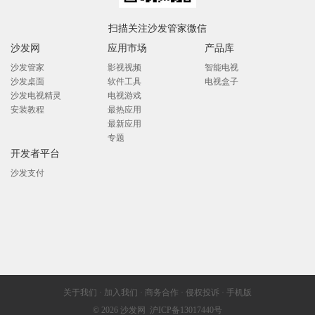
扫描关注沙发管家微信
沙发网
应用市场
产品库
沙发管家
影视视频
智能电视
沙发桌面
软件工具
电视盒子
沙发电视精灵
电视游戏
安装教程
最热应用
最新应用
专题
开发者平台
沙发支付
关于我们
·
加入我们
·
商务合作
·
侵权投诉
·
手机版
© 2026
沙发网
沪ICP备13017440号