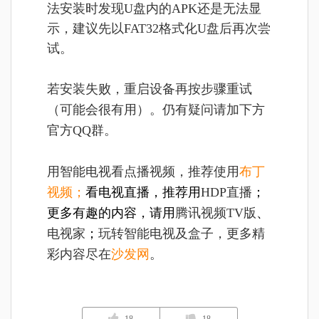
法安装时发现U盘内的APK还是无法显
示，建议先以FAT32格式化U盘后再次尝
试。
若安装失败，重启设备再按步骤重试
（可能会很有用）。仍有疑问请加下方
官方QQ群。
用智能电视看点播视频，推荐使用
布丁
视频
；
看电视直播，推荐用
HDP直播
；
更多有趣的内容，请用
腾讯视频TV版
、
电视家
；
玩转智能电视及盒子，更多精
彩内容尽在
沙发网
。