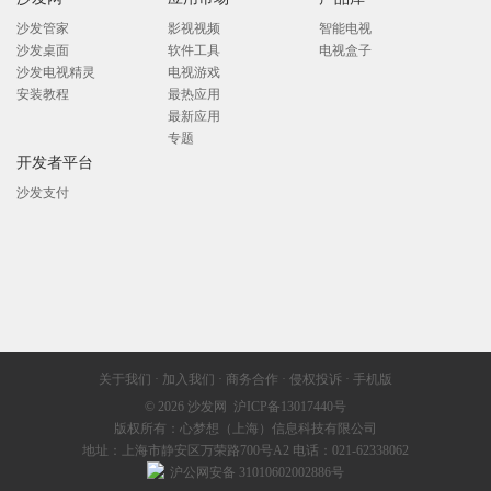
沙发管家
影视视频
智能电视
沙发桌面
软件工具
电视盒子
沙发电视精灵
电视游戏
安装教程
最热应用
最新应用
专题
开发者平台
沙发支付
关于我们
·
加入我们
·
商务合作
·
侵权投诉
·
手机版
© 2026
沙发网
沪ICP备13017440号
版权所有：心梦想（上海）信息科技有限公司
地址：上海市静安区万荣路700号A2 电话：021-62338062
沪公网安备 31010602002886号