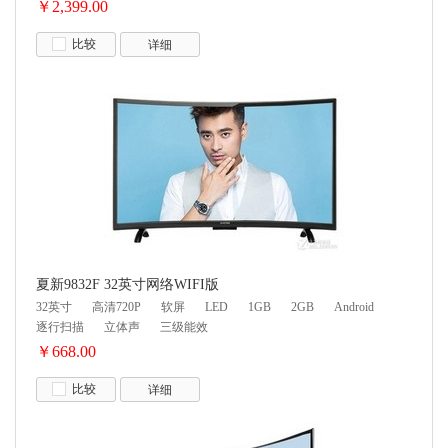
￥2,399.00
比较
详细
夏新9832F 32英寸网络WIFI版
32英寸
高清720P
软屏
LED
1GB
2GB
Android
逐行扫描
立体声
三级能效
￥668.00
比较
详细