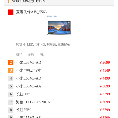
智能电视热门排名
1
夏迅先锋AJV_5566
65英寸, LED, 4核, 4G, 阿里云, 三级能效
|
|
概述
参数
图片
2
小米L55M5-AD
￥2699
3
小米电视2 49寸
￥4149
4
小米L65M5-AD
￥4499
5
小米L55M5-AA
￥3699
6
长虹50E9
￥3299
55英寸, 超高清4K, Cortex A53 四核 1.5GHz, 8G, PatchWall, 三级
能效
7
海信LED55EC520UA
￥3099
49英寸, 超高清4K, 硬屏, LED, 四核 Cortex-A9架构 1.45GHz, 2GB
|
|
概述
参数
图片
DDR3 双通道, 8GB eMMC 高速闪存, MIUI TV, 偏光式3D
8
长虹55E9
￥3799
65英寸, 超高清4K, LED, Cortex A53 四核 up to 1.5GHz, MIUI TV
|
|
概述
参数
图片
版, 逐行扫描, DOLBY AUDIO、DTS-HD音频双解码
9
小米L55M5-AZ
￥3299