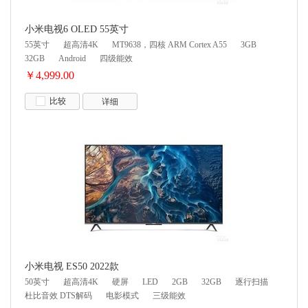
小米电视6 OLED 55英寸
55英寸
超高清4K
MT9638，四核 ARM Cortex A55
3GB
32GB
Android
四级能效
￥4,999.00
比较
详细
小米电视 ES50 2022款
50英寸
超高清4K
硬屏
LED
2GB
32GB
逐行扫描
杜比音效 DTS解码
电影模式
三级能效