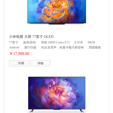
小米电视 大师 77英寸 OLED
77英寸
超高清4K
四核 ARM Cortex A73
8.5GB
64GB
Android
逐行扫描
杜比全景声，哈曼卡顿大师音响
四级能效
￥17,999.00
比较
详细