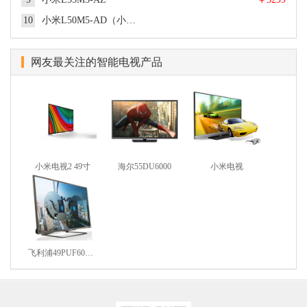
55英寸, 超高清4K, LED, Amlogic T968 Cortex A53 四核 1.8GHz,
|
|
概述
参数
图片
2GB DDR3 双通道, 三级能效
10
小米L50M5-AD（小米电视4A）
50英寸, 超高清4K, LED, 逐行扫描, 三级能效
|
|
概述
参数
图片
55英寸, 超高清4K, 硬屏, LED, 四核 CPU Cortex A53 1.2GHz +六
|
|
概述
参数
图片
核 GPU Mali450 +NEON四核协处理器, 1.5GB, 4GB, SMART TV
网友最关注的智能电视产品
55英寸, 超高清4K, LED, 逐行扫描, 三级能效
操作系统（VIDAA界面）, 逐行扫描, Dolby解码+DTS, 五段式均
|
|
概述
参数
图片
衡, 二级能效
55英寸, 超高清4K, LED, 三级能效
|
|
概述
参数
图片
50英寸, 超高清4K, 64位Cortex A53 四核1.5GHz
|
|
概述
参数
图片
|
|
概述
参数
图片
小米电视2 49寸
海尔55DU6000
小米电视
飞利浦49PUF6055/T3