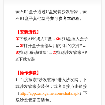
萤石R1盒子通过U盘安装
沙发管家，
萤
石R1盒子
其他型号亦可参考本教程。
【安装流程】
①
下载APK拷入U盘→
②
将U盘插入盒子
→
③
打开盒子全部应用的“我的文件”→
④
找到“移动磁盘”→
⑤
找到沙发管家AP
K下载安装
【操作步骤】
1. 百度搜索“沙发管家”进入沙发网，下
载沙发管家安装包；或者直接点击链接
（
http://app.xmxgame.com/shafa.apk
下
）
载沙发管家安装包。