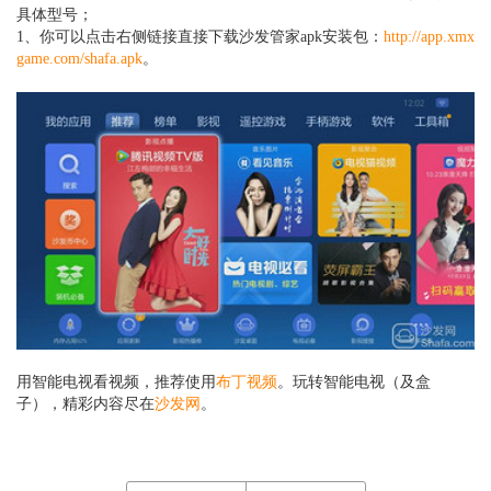
具体型号；
1、
你可以点击右侧链接直接
下载沙发管家apk安装包：
http://app.xmx
game.com/shafa.apk
。
用智能电视看视频，推荐使用
布丁视频
。玩转智能电视（及盒
子），精彩内容尽在
沙发网
。