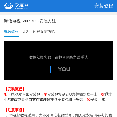
安装教程
海信电视 680X3DU安装方法
视频教程
U盘
远程安装功能
【安装流程】
①
下载沙发管家安装包→
②
安装包复制到U盘并插到盒子上→
③
通过
小Y游戏
或者
小白文件管理
器
找到安装包进行安装
→
④
安装完成。
【注意事项】
1、本视频教程适用于大部分海信电视型号，如无法安装请参考其他