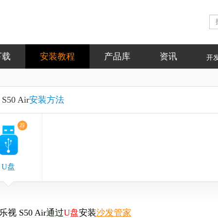
下载
安装教程
产品库
资讯
开
S50 Air
安装方法
荐
U盘
乐视 S50 Air
通过
U盘
安装
沙发管家