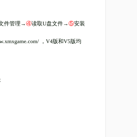
文件管理→
④
读取U盘文件→
⑤
安装
www.xmxgame.com/ ，V4版和V5版均
；