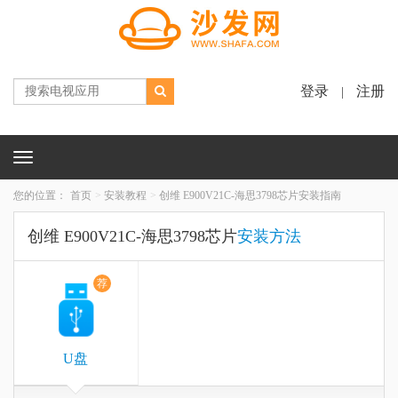
登录
注册
|
Toggle
navigation
您的位置：
首页
安装教程
创维 E900V21C-海思3798芯片安装指南
创维 E900V21C-海思3798芯片
安装方法
荐
U盘