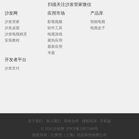
扫描关注沙发管家微信
沙发网
应用市场
产品库
沙发管家
影视视频
智能电视
沙发桌面
软件工具
电视盒子
沙发电视精灵
电视游戏
安装教程
最热应用
最新应用
专题
开发者平台
沙发支付
关于我们
·
加入我们
·
商务合作
·
侵权投诉
·
手机版
© 2026
沙发网
沪ICP备13017440号
版权所有：心梦想（上海）信息科技有限公司