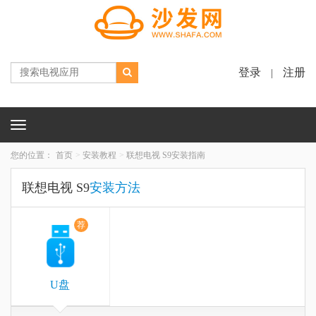
登录
注册
|
Toggle
navigation
您的位置：
首页
安装教程
联想电视 S9安装指南
联想电视 S9
安装方法
荐
U盘