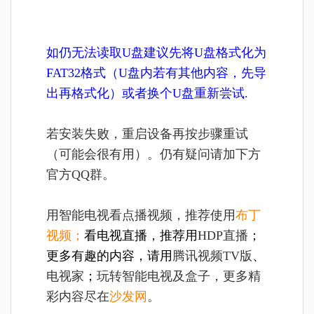
如仍无法读取U盘建议先将U盘格式化为
FAT32格式（U盘内若有其他内容，先导
出再格式化）或者换个U盘重新尝试.
若安装失败，重启设备再按步骤重试
（可能会很有用）。仍有疑问请加下方
官方QQ群。
用智能电视看点播视频，推荐使用
布丁
视频
；
看电视直播，推荐用
HDP直播
；
更多有趣的内容，请用
腾讯视频TV版
、
电视家
；
玩转智能电视及盒子，更多精
彩内容尽在
沙发网
。