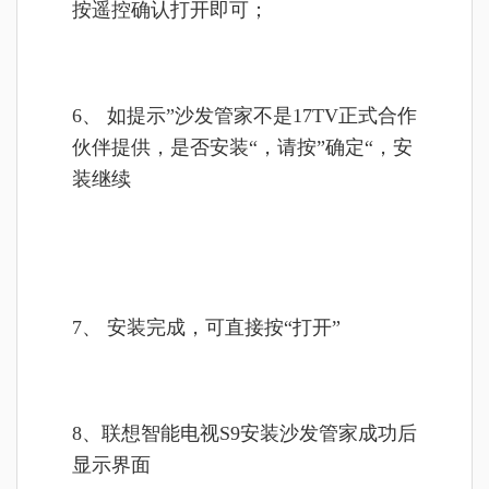
按遥控确认打开即可；
6、 如提示”沙发管家不是17TV正式合作
伙伴提供，是否安装“，请按”确定“，安
装继续
7、 安装完成，可直接按“打开”
8、
联想智能电视S9
安装
沙发管家
成功后
显示界面