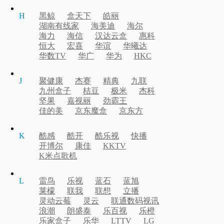
H
黑鲸
盒天下
皓丽
湖南有线家
海美迪
海尔
海力
海信
汉达云盒
惠科
恒大
宏喜
华谊
华曦达
华数TV
华广
华为
HKC
J
聚健康
杰赛
精典
九联
九州盒子
桔豆
极米
杰科
坚果
嘉视丽
劲霸王
佳的美
京东魔盒
京东方
K
酷感
酷开
酷乐视
快播
开博尔
康佳
KKTV
K米点歌机
L
雷鸟
乐视
蓝石
蓝旭
莱檬
联我
联想
立播
灵动云莓
灵云
联通数码视讯
浪潮
朗盛泰
乐百视
乐橙
乐家盒子
乐华
LTTV
LG