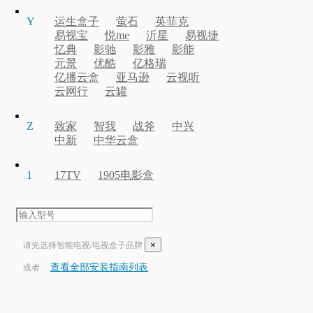
Y
运生盒子
萤石
英菲克
易视宝
悦me
沂星
易视捷
忆典
影驰
影雅
影能
元景
优酷
亿格瑞
亿播云盒
亚马逊
云视听
云网行
云罐
Z
致家
智我
战斧
中兴
中新
中华云盒
1
17TV
1905电影盒
×
请先选择智能电视/电视盒子品牌
查看全部安装指南列表
或者