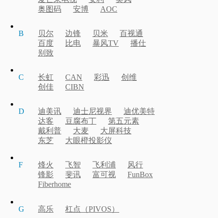
奥图码
安博
AOC
B
贝尔
边锋
贝米
百视通
百度
比电
暴风TV
播仕
别致
C
长虹
CAN
彩迅
创维
创佳
CIBN
D
迪美讯
迪士尼视界
迪优美特
达客
豆腐布丁
第五元素
戴利普
大麦
大屏科技
东芝
大眼橙投影仪
F
烽火
飞智
飞利浦
风行
锋影
斐讯
富可视
FunBox
Fiberhome
G
高乐
杠点（PIVOS）