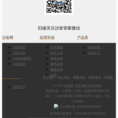
扫描关注沙发管家微信
沙发网
应用市场
产品库
沙发管家
影视视频
智能电视
沙发桌面
软件工具
电视盒子
沙发电视精灵
电视游戏
安装教程
最热应用
最新应用
专题
开发者平台
关于我们
·
加入我们
·
商务合作
·
侵权投诉
·
手机版
© 2026
沙发网
沪ICP备13017440号
沙发支付
版权所有：心梦想（上海）信息科技有限公司
地址：上海市静安区万荣路700号A2 电话：021-
62338062
沪公网安备 31010602002886号
应用商店备案号：沪IAS备201703010013