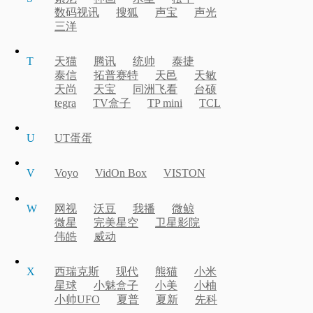
数码视讯
搜狐
声宝
声光
三洋
T
天猫
腾讯
统帅
泰捷
泰信
拓普赛特
天邑
天敏
天尚
天宝
同洲飞看
台硕
tegra
TV盒子
TP mini
TCL
U
UT蛋蛋
V
Voyo
VidOn Box
VISTON
W
网视
沃豆
我播
微鲸
微星
完美星空
卫星影院
伟皓
威动
X
西瑞克斯
现代
熊猫
小米
星球
小魅盒子
小美
小柚
小帅UFO
夏普
夏新
先科