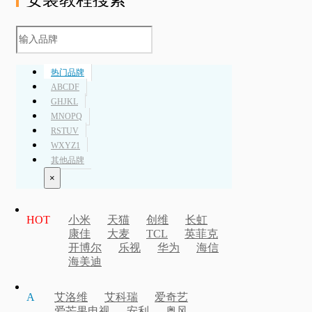
热门品牌
ABCDF
GHJKL
MNOPQ
RSTUV
WXYZ1
其他品牌
×
HOT
小米
天猫
创维
长虹
康佳
大麦
TCL
英菲克
开博尔
乐视
华为
海信
海美迪
A
艾洛维
艾科瑞
爱奇艺
爱芒果电视
安利
奥风