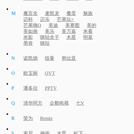
M
魔百盒
麦凯龙
魔蛋
魅族
迈科
迈乐
芒果玩+
芒果嗨Q
美迪
美赛图
美的
美如画
美乐
美万嘉
米看
米影
咪咕盒子
木星
明基
墨肯
咪咕
N
诺凯德
纽曼
努比亚
O
欧宝丽
OVT
P
潘多拉
PPTV
Q
清华同方
企鹅电视
七V
R
荣为
Remix
S
索尼
神画
水星
松下