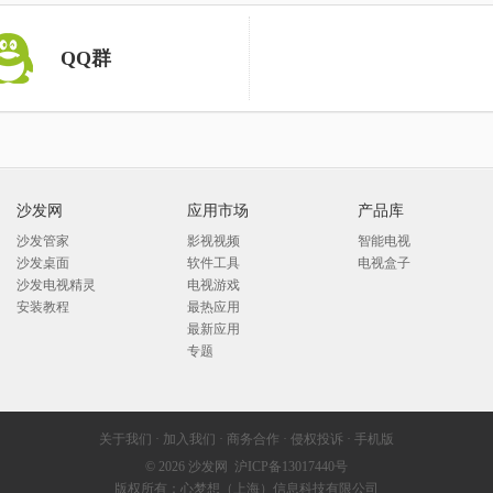
QQ群
沙发网
应用市场
产品库
沙发管家
影视视频
智能电视
沙发桌面
软件工具
电视盒子
沙发电视精灵
电视游戏
安装教程
最热应用
最新应用
专题
关于我们
·
加入我们
·
商务合作
·
侵权投诉
·
手机版
© 2026
沙发网
沪ICP备13017440号
版权所有：心梦想（上海）信息科技有限公司