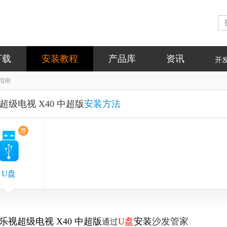
下载
安装教程
产品库
资讯
开
装指南
超级电视 X40 中超版
安装方法
荐
U盘
乐视超级电视 X40 中超版
U盘
安装
沙发管家
通过