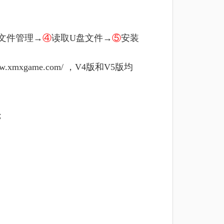
文件管理→
④
读取U盘文件→
⑤
安装
www.xmxgame.com/ ，V4版和V5版均
；