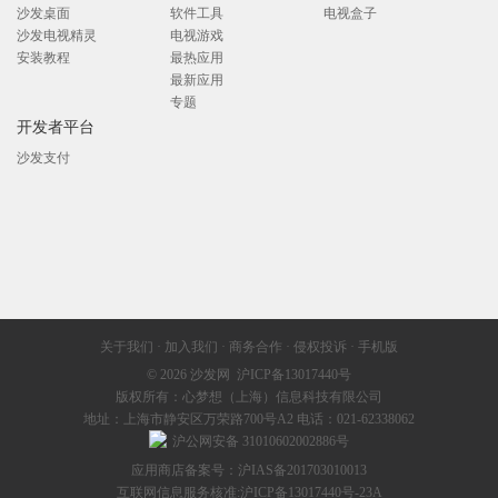
沙发桌面
软件工具
电视盒子
沙发电视精灵
电视游戏
安装教程
最热应用
最新应用
专题
开发者平台
沙发支付
关于我们
·
加入我们
·
商务合作
·
侵权投诉
·
手机版
© 2026
沙发网
沪ICP备13017440号
版权所有：心梦想（上海）信息科技有限公司
地址：上海市静安区万荣路700号A2 电话：021-62338062
沪公网安备 31010602002886号
应用商店备案号：沪IAS备201703010013
互联网信息服务核准:
沪ICP备13017440号-23A