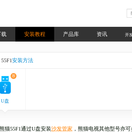
下载
安装教程
产品库
资讯
开
55F1
安装方法
荐
U盘
熊猫55F1
通过U盘安装
沙发管家
，熊猫电视其他型号亦可