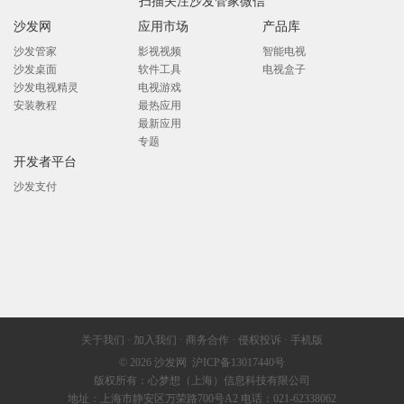
扫描关注沙发管家微信
沙发网
应用市场
产品库
沙发管家
影视视频
智能电视
沙发桌面
软件工具
电视盒子
沙发电视精灵
电视游戏
安装教程
最热应用
最新应用
专题
开发者平台
沙发支付
关于我们
·
加入我们
·
商务合作
·
侵权投诉
·
手机版
© 2026
沙发网
沪ICP备13017440号
版权所有：心梦想（上海）信息科技有限公司
地址：上海市静安区万荣路700号A2 电话：021-62338062