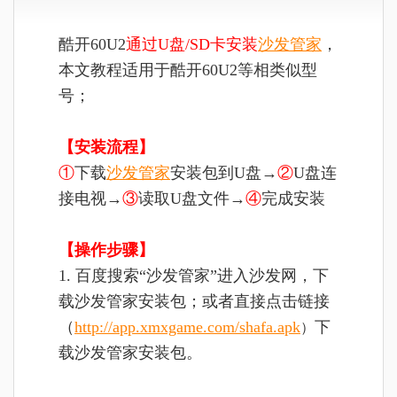
酷开60U2
通过U盘/SD卡安装
沙发管家
，
本文教程适用于酷开60U2等相类似型
号；
【安装流程】
①
下载
沙发管家
安装包到U盘→
②
U盘连
接电视→
③
读取U盘文件
→
④
完成
安装
【操作步骤】
1. 百度搜索“沙发管家”进入沙发网，下
载沙发管家安装包；或者直接点击链接
（
http://app.xmxgame.com/shafa.apk
下
）
载沙发管家安装包。