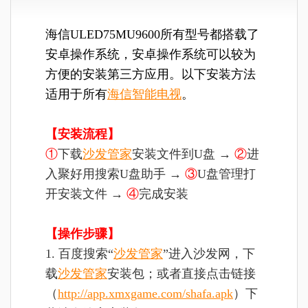
海信ULED75MU9600所有型号都搭载了
安卓操作系统，安卓操作系统可以较为
方便的安装第三方应用。以下安装方法
适用于所有
海信智能电视
。
【安装流程】
①
下载
沙发管家
安装文件到U盘 →
②
进
入聚好用搜索U盘助手 →
③
U盘管理打
开安装文件 →
④
完成安装
【操作步骤】
1. 百度搜索“
沙发管家
”进入沙发网，下
载
沙发管家
安装包；或者直接点击链接
（
http://app.xmxgame.com/shafa.apk
）下