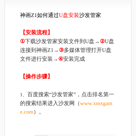
神画Z1如何通过
U盘安装
沙发管家
【安装流程】
①
下载沙发管家安装文件到U盘→
②
U盘
连接到神画Z1
→
③
多媒体管理打开U盘
文件进行安装
→
④
安装完成
【操作步骤】
百度搜索“沙发管家”，点击排名第一
1、
的搜索结果进入沙发网（
www.xmxgam
e.com
）。