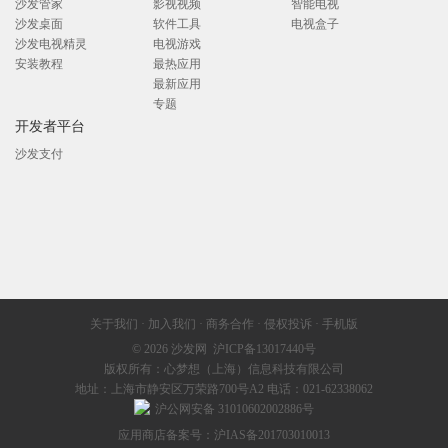
沙发管家
影视视频
智能电视
沙发桌面
软件工具
电视盒子
沙发电视精灵
电视游戏
安装教程
最热应用
最新应用
专题
开发者平台
沙发支付
关于我们
·
加入我们
·
商务合作
·
侵权投诉
·
手机版
© 2026
沙发网
沪ICP备13017440号
版权所有：心梦想（上海）信息科技有限公司
地址：上海市静安区万荣路700号A2 电话：021-62338062
沪公网安备 31010602002886号
应用商店备案号：沪IAS备201703010013