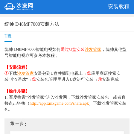
安装教程
统帅 D48MF7000安装方法
U盘
统帅 D48MF7000智能电视如何
通过U盘安装
沙发管家
，统帅其他型
号智能电视亦可参考本教程；
【安装流程】
①
下载
沙发管家
安装包到U盘并插到电视上→
②
应用商店搜索安
装"小Y游戏“→
③
安装包管理里进入U盘进行安装→
④
安装完成
【操作步骤】
1. 百度搜索“沙发管家”进入沙发网，下载沙发管家安装包；或者直
接点击链接（
http://app.xmxgame.com/shafa.apk
）
下载沙发管家安装
包。