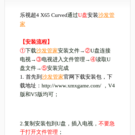
乐视超4 X65 Curved
通过
U盘
安装
沙发管
家
【安装流程】
①
下载
沙发管家
安装文件→
②
U盘连接
电视→
③
电视进入文件管理→
④
读取U
盘文件→
⑤
安装完成
1. 首先到
沙发管家
官网下载安装包，下
载地址：
http://www.xmxgame.com/ ，V4
版和V5版均可；
2.复制安装包到U盘，插入电视，
不要急
于打开文件管理
；