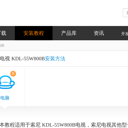
下载
安装教程
产品库
资讯
开
指南
视 KDL-55W800B
安装方法
荐
电脑
本教程适用于索尼 KDL-55W800B电视，索尼电视其