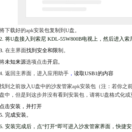
将
下载好的apk安装包复制到U盘。
2. 将U盘接入到索尼 KDL-55W800B电视上，然后进入索尼
3.
在主界面
找到安全和限
制
。
将
未知来源
选项点击
开启。
4. 返回主界面，进入
应用助手
，
读取USB1的内容
找到之前放入U盘中的沙发管家apk安装包（
注：若你之前
盘中，但是到这步并没有看到安装包，请将U盘格式化或
点
击安装，并打开
5. 完成安装。
6. 安装完成后，点”打开“即可进入沙发管家界面，快捷