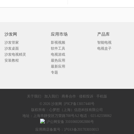
沙发网
应用市场
产品库
沙发管家
影视视频
智能电视
沙发桌面
软件工具
电视盒子
沙发电视精灵
电视游戏
安装教程
最热应用
最新应用
专题
关于我们
·
加入我们
·
商务合作
·
侵权投诉
·
手机版
© 2026
沙发网
沪ICP备13017440号
版权所有：心梦想（上海）信息科技有限公司
地址：上海市静安区万荣路700号A2 电话：021-62338062
沪公网安备 31010602002886号
应用商店备案号：沪IAS备201703010013