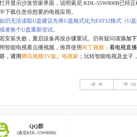
打开显示沙发管家界面，说明索尼 KDL-55W800B已
中下载任意你想要的电视应用。
如仍无法读取U盘建议先将U盘格式化为FAT32格式（
或者换个U盘重新尝试。
若安装失败，重启设备再按步骤重试。仍有疑问请
添加下
用智能电视看点播视频，推荐使用
布丁视频
；
看电视直播
容，请用
腾讯视频TV版
、
电视家
；
玩转智能电视及盒子
39
152
QQ群
(索尼KDL-55W800B)