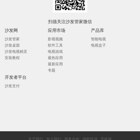
扫描关注沙发管家微信
沙发网
应用市场
产品库
沙发管家
影视视频
智能电视
沙发桌面
软件工具
电视盒子
沙发电视精灵
电视游戏
安装教程
最热应用
最新应用
专题
开发者平台
沙发支付
关于我们
·
加入我们
·
商务合作
·
侵权投诉
·
手机版