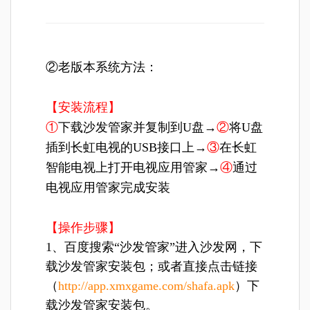
②老版本系统方法：
【安装流程】
①
下载沙发管家并复制到U盘→
②
将U盘
插到长虹电视的USB接口上→
③
在长虹
智能电视上打开电视应用管家→
④
通过
电视应用管家完成安装
【操作步骤】
1、百度搜索“沙发管家”进入沙发网，下
载沙发管家安装包；或者直接点击链接
（
http://app.xmxgame.com/shafa.apk
）下
载沙发管家安装包。