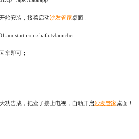
01.cp *.apk /data/app
开始安装，接着启动
沙发管家
桌面：
01.am start com.shafa.tvlauncher
回车即可；
大功告成，把盒子接上电视，自动开启
沙发管家
桌面！