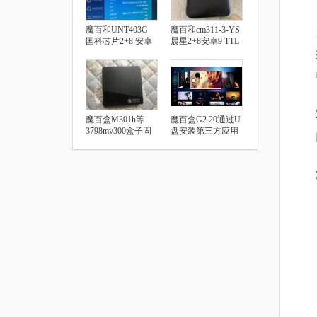
魔百和UNT403G
魔百和cm311-3-YS
国科芯片2+8 安卓
晨星2+8安卓9 TTL
9.0 安装第三方软件
破解教程
教程
魔百盒M301h等
魔百盒G2 20通过U
3798mv300盒子固
盘安装第三方应用
件及刷机教程