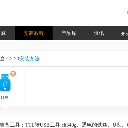
下载
安装教程
产品库
资讯
开
 G2 20
安装方法
荐
U盘
准备工具：TTL转USB工具 ch340g、通电的铁丝、U盘