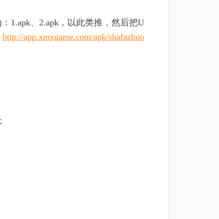
apk、2.apk，以此类推，然后把U
：
http://app.xmxgame.com/apk/shafazhuo
；