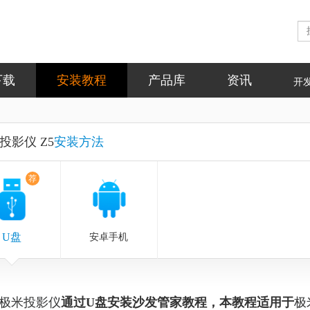
下载
安装教程
产品库
资讯
开
投影仪 Z5
安装方法
荐
U盘
安卓手机
极米投影仪
通过U盘安装沙发管家教程，本教程适用于
极