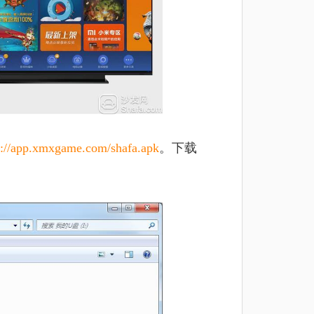
p://app.xmxgame.com/shafa.apk
。
下载