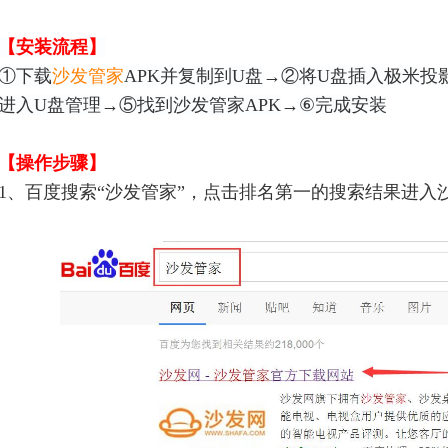
【安装流程】
①下载
沙发管家
APK并复制到U盘
→
②将U盘插入
极米投
进入U盘管理
→
⑤找到沙发管家APK
→
⑥完成安装
【操作步骤】
1、百度搜索“沙发管家”，点击排名第一的搜索结果进入