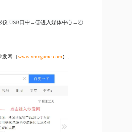
影仪
USB口中
→
③进入媒体中心
→
④
沙发网（
www.xmxgame.com
）。