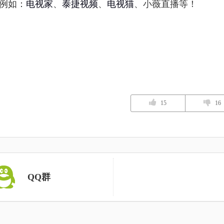
例如：
电视家
、
泰捷视频
、
电视猫
、小薇直播等！
15
16
QQ群