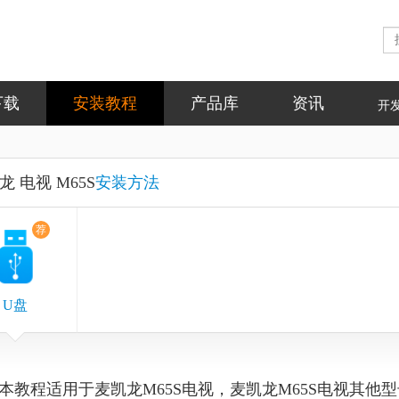
下载
安装教程
产品库
资讯
开
龙 电视 M65S
安装方法
荐
U盘
本教程适用于麦凯龙M65S电视，
麦凯龙M65S电视
其他型