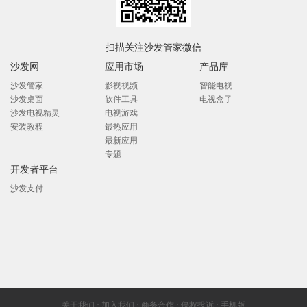
扫描关注沙发管家微信
沙发网
应用市场
产品库
沙发管家
影视视频
智能电视
沙发桌面
软件工具
电视盒子
沙发电视精灵
电视游戏
安装教程
最热应用
最新应用
专题
开发者平台
沙发支付
关于我们
·
加入我们
·
商务合作
·
侵权投诉
·
手机版