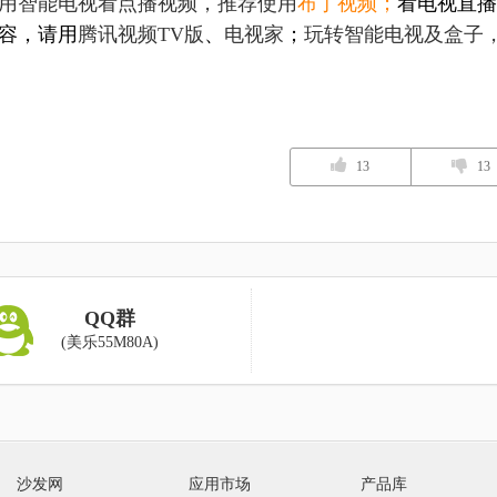
用智能电视看点播视频，推荐使用
布丁视频
；
看电视直播
容，请用
腾讯视频TV版
、
电视家
；
玩转智能电视及盒子
13
13
QQ群
(美乐55M80A)
沙发网
应用市场
产品库