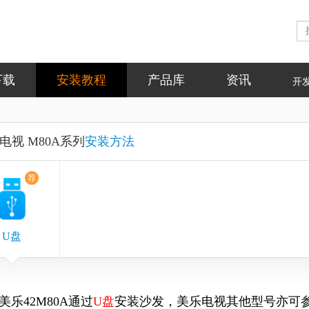
下载
安装教程
产品库
资讯
开
电视 M80A系列
安装方法
荐
U盘
美乐42M80A
通过
U盘
安装
沙发，
美乐电视
其他型号亦可