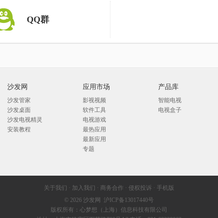
QQ群
沙发网
应用市场
产品库
沙发管家
影视视频
智能电视
沙发桌面
软件工具
电视盒子
沙发电视精灵
电视游戏
安装教程
最热应用
最新应用
专题
关于我们
·
加入我们
·
商务合作
·
侵权投诉
·
手机版
© 2026
沙发网
沪ICP备13017440号
版权所有：心梦想（上海）信息科技有限公司