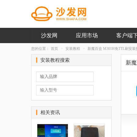
沙发网
应用市场
客户端
您的位置：
首页
安装教程
新魔百盒 M301H免TTL刷安
安装教程搜索
新魔
相关资讯