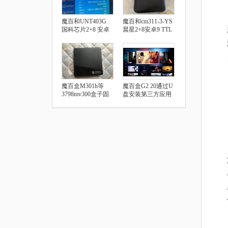
魔百和UNT403G
魔百和cm311-3-YS
国科芯片2+8 安卓
晨星2+8安卓9 TTL
9.0 安装第三方软件
破解教程
教程
魔百盒M301h等
魔百盒G2 20通过U
3798mv300盒子固
盘安装第三方应用
件及刷机教程