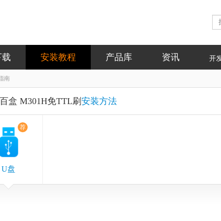
下载
安装教程
产品库
资讯
开
装指南
百盒 M301H免TTL刷
安装方法
荐
U盘