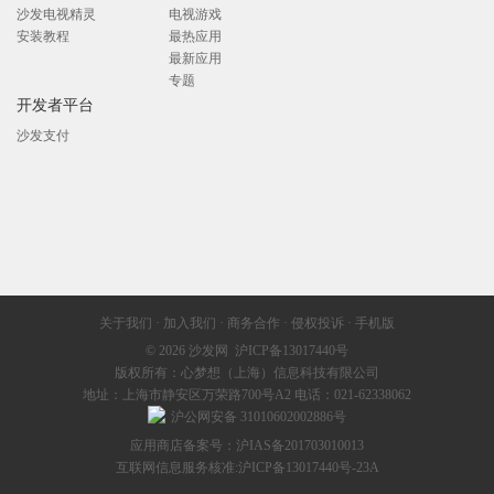
沙发电视精灵
电视游戏
安装教程
最热应用
最新应用
专题
开发者平台
沙发支付
关于我们
·
加入我们
·
商务合作
·
侵权投诉
·
手机版
© 2026
沙发网
沪ICP备13017440号
版权所有：心梦想（上海）信息科技有限公司
地址：上海市静安区万荣路700号A2 电话：021-62338062
沪公网安备 31010602002886号
应用商店备案号：沪IAS备201703010013
互联网信息服务核准:
沪ICP备13017440号-23A