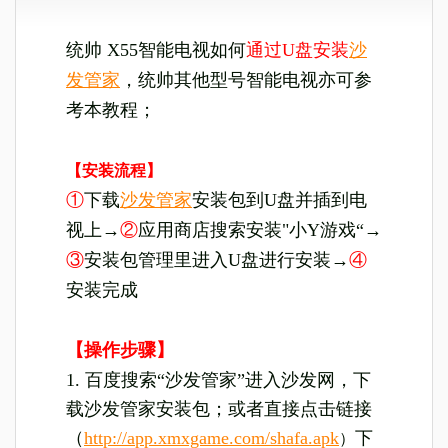
统帅 X55智能电视如何
通过U盘安装
沙
发管家
，统帅其他型号智能电视亦可参
考本教程；
【安装流程】
①
下载
沙发管家
安装包到U盘并插到电
视上→
②
应用商店搜索安装"小Y游戏“→
③
安装包管理里进入U盘进行安装→
④
安装完成
【操作步骤】
1. 百度搜索“沙发管家”进入沙发网，下
载沙发管家安装包；或者直接点击链接
（
http://app.xmxgame.com/shafa.apk
下
）