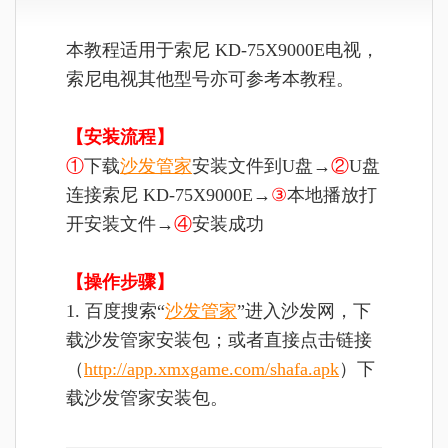
本教程适用于索尼 KD-75X9000E电视，
索尼电视其他型号亦可参考本教程。
【安装流程】
①
下载
沙发管家
安装文件到U盘→
②
U盘
连接索尼 KD-75X9000E→
③
本地播放打
开安装文件→
④
安装成功
【操作步骤】
1. 百度搜索“
沙发管家
”进入沙发网，下
载沙发管家安装包；或者直接点击链接
（
http://app.xmxgame.com/shafa.apk
）下
载沙发管家安装包。