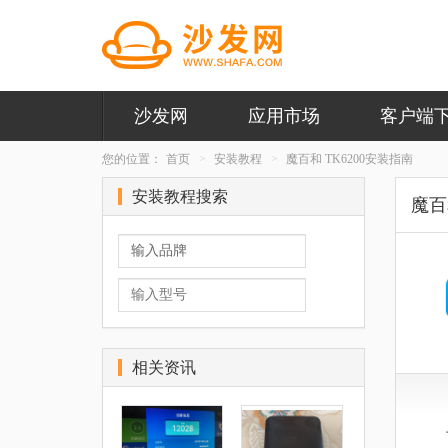
沙发网
应用市场
客户端
您的位置：
首页
安装教程
魔百和 TK6200安装指南
安装教程搜索
魔百和
相关资讯