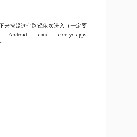
接下来按照这个路径依次进入（一定要
oid——data——com.yd.appst
牌”；