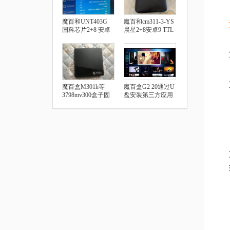
魔百和UNT403G
魔百和cm311-3-YS
国科芯片2+8 安卓
晨星2+8安卓9 TTL
9.0 安装第三方软件
破解教程
教程
魔百盒M301h等
魔百盒G2 20通过U
3798mv300盒子固
盘安装第三方应用
件及刷机教程