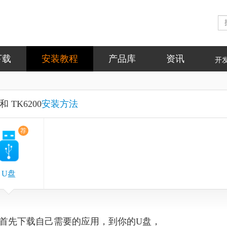
下载
安装教程
产品库
资讯
开
 TK6200
安装方法
荐
U盘
首先下载自己需要的应用，到你的U盘，