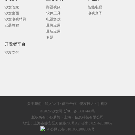
沙发管家
影视视频
智能电视
沙发桌面
软件工具
电视盒子
沙发电视精灵
电视游戏
安装教程
最热应用
最新应用
专题
开发者平台
沙发支付
关于我们
·
加入我们
·
商务合作
·
侵权投诉
·
手机版
© 2026
沙发网
沪ICP备13017440号
版权所有：心梦想（上海）信息科技有限公司
地址：上海市静安区万荣路700号A2 电话：021-62338062
沪公网安备 31010602002886号