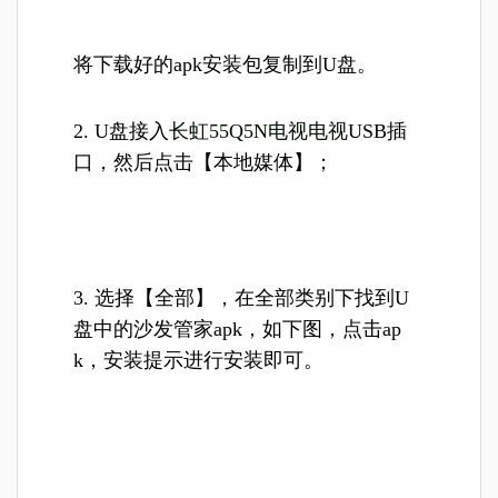
将下载好的apk安装包复制到U盘。
2. U盘接入
长虹
55Q5N
电视
电视
USB插
口，然后点击【本地媒体】；
3. 选择【全部】，在全部类别下找到U
盘中的沙发管家apk，如下图，点击ap
k，安装提示进行安装即可。