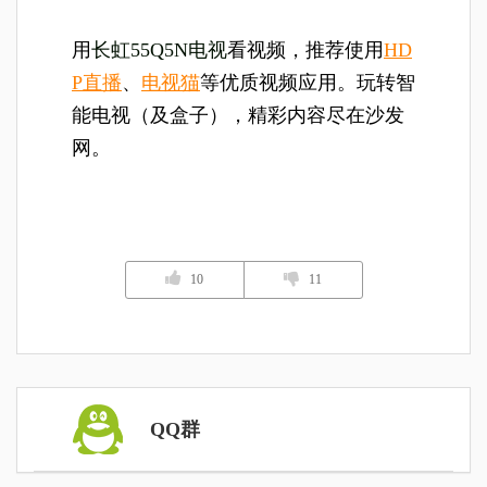
用
长虹
55Q5N
电视
看视频，推荐使用
HD
P直播
、
电视猫
等优质视频应用。玩转智
能电视（及盒子），精彩内容尽在沙发
网。
10
11
QQ群