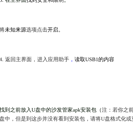
3.
在主界面
找到安全和限
制
。
将
未知来源
选项点击
开启。
4. 返回主界面，进入
应用助手
，
读取USB1的内容
找到之前放入U盘中的沙发管家apk安装包（
注：若你之前
盘中，但是到这步并没有看到安装包，请将U盘格式化或