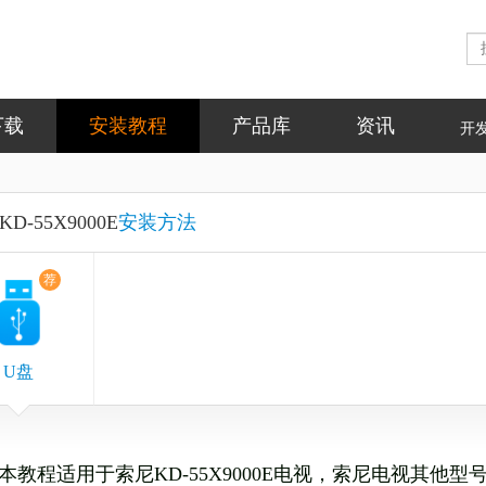
下载
安装教程
产品库
资讯
开
D-55X9000E
安装方法
荐
U盘
本教程适用于索尼KD-55X9000E电视，索尼电视其他