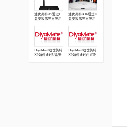
迪优美特A9通过U
迪优美特X16通过U
盘安装第三方应用
盘安装第三方应用
教程，看电视直播
视频
DiyoMate/迪优美特
DiyoMate/迪优美特
X9如何通过U盘安
X9如何通过内置浏
装第三方软件、看
览器安装第三方软
直播视频教程
件、看直播视频教
程