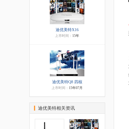
迪优美特X16
上市时间：
15年
迪优美特Q8 四核
上市时间：
15年07月
迪优美特相关资讯